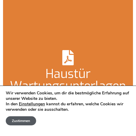
Haustür
Wartungsunterlagen
Wir verwenden Cookies, um dir die bestmögliche Erfahrung auf
Bedienungs-, Wartungs- und
unserer Website zu bieten.
In den
Einstellungen
kannst du erfahren, welche Cookies wir
Instandhaltungsanleitung für Holz-Haustüren
verwenden oder sie ausschalten.
Zustimmen